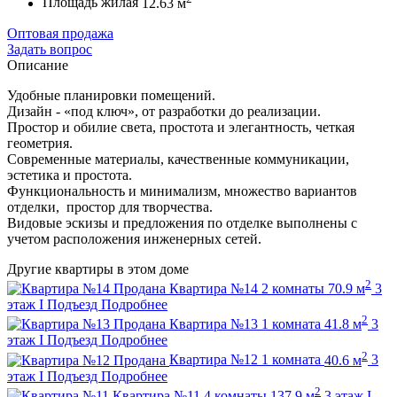
Площадь жилая
12.63 м
Оптовая продажа
Задать вопрос
Описание
Удобные планировки помещений.
Дизайн - «под ключ», от разработки до реализации.
Простор и обилие света, простота и элегантность, четкая
геометрия.
Современные материалы, качественные коммуникации,
эстетика и простота.
Функциональность и минимализм, множество вариантов
отделки, простор для творчества.
Видовые эскизы и предложения по отделке выполнены с
учетом расположения инженерных сетей.
Другие квартиры в этом доме
2
Продана
Квартира №14
2 комнаты
70.9 м
3
этаж
I Подъезд
Подробнее
2
Продана
Квартира №13
1 комната
41.8 м
3
этаж
I Подъезд
Подробнее
2
Продана
Квартира №12
1 комната
40.6 м
3
этаж
I Подъезд
Подробнее
2
Квартира №11
4 комнаты
137.9 м
3 этаж
I