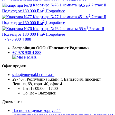
2
Квартира №78
1 комната
49.5 м
7 этаж
II
2
Подъезд
от
180 000
₽
м
Подробнее
2
Квартира №77
1 комната
45.1 м
7 этаж
II
2
Подъезд
от
180 000
₽
м
Подробнее
2
Квартира №76
2 комнаты
55 м
7 этаж
II
2
Подъезд
от
180 000
₽
м
Подробнее
+7 978 938 4 888
Застройщик ООО «Пансионат Родничок»
+7 978 938 4 888
Офис продаж
sales@moynaki-crimea.ru
297407, Республика Крым,
г. Евпатория, проспект
Ленина, 68, корп. 40, офис 4
Пн-Пт 09:00 – 17:00
Сб, Вс – Выходной
Документы
Паспорт отделки корпус 45