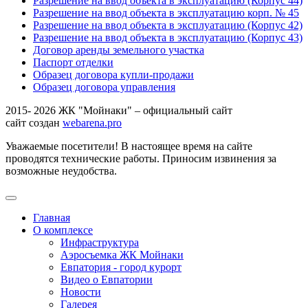
Разрешение на ввод объекта в эксплуатацию (Корпус 44)
Разрешение на ввод объекта в эксплуатацию корп. № 45
Разрешение на ввод объекта в эксплуатацию (Корпус 42)
Разрешение на ввод объекта в эксплуатацию (Корпус 43)
Договор аренды земельного участка
Паспорт отделки
Образец договора купли-продажи
Образец договора управления
2015- 2026 ЖК "Мойнаки" – официальный сайт
сайт создан
webarena.pro
Уважаемые посетители! В настоящее время на сайте
проводятся технические работы. Приносим извинения за
возможные неудобства.
Главная
О комплексе
Инфраструктура
Аэросъемка ЖК Мойнаки
Евпатория - город курорт
Видео о Евпатории
Новости
Галерея