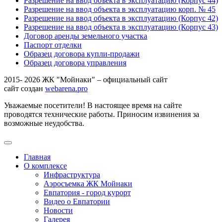
Разрешение на ввод объекта в эксплуатацию (Корпус 44)
Разрешение на ввод объекта в эксплуатацию корп. № 45
Разрешение на ввод объекта в эксплуатацию (Корпус 42)
Разрешение на ввод объекта в эксплуатацию (Корпус 43)
Договор аренды земельного участка
Паспорт отделки
Образец договора купли-продажи
Образец договора управления
2015- 2026 ЖК "Мойнаки" – официальный сайт
сайт создан
webarena.pro
Уважаемые посетители! В настоящее время на сайте
проводятся технические работы. Приносим извинения за
возможные неудобства.
Главная
О комплексе
Инфраструктура
Аэросъемка ЖК Мойнаки
Евпатория - город курорт
Видео о Евпатории
Новости
Галерея