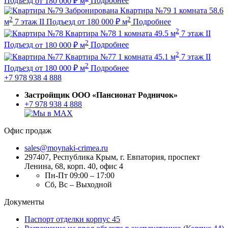
Подъезд
от
180 000
₽
м
Подробнее
Забронирована
Квартира №79
1 комната
58.6
2
2
м
7 этаж
II Подъезд
от
180 000
₽
м
Подробнее
2
Квартира №78
1 комната
49.5 м
7 этаж
II
2
Подъезд
от
180 000
₽
м
Подробнее
2
Квартира №77
1 комната
45.1 м
7 этаж
II
2
Подъезд
от
180 000
₽
м
Подробнее
+7 978 938 4 888
Застройщик ООО «Пансионат Родничок»
+7 978 938 4 888
Офис продаж
sales@moynaki-crimea.ru
297407, Республика Крым,
г. Евпатория, проспект
Ленина, 68, корп. 40, офис 4
Пн-Пт 09:00 – 17:00
Сб, Вс – Выходной
Документы
Паспорт отделки корпус 45