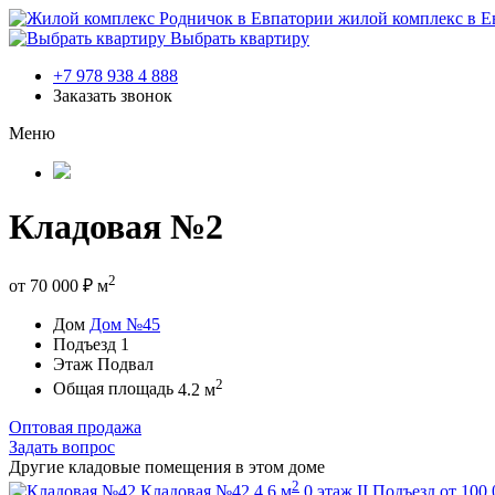
жилой комплекс в Е
Выбрать квартиру
+7 978 938 4 888
Заказать звонок
Меню
Кладовая №2
2
от
70 000
₽
м
Дом
Дом №45
Подъезд
1
Этаж
Подвал
2
Общая площадь
4.2 м
Оптовая продажа
Задать вопрос
Другие кладовые помещения в этом доме
2
Кладовая №42
4.6 м
0 этаж
II Подъезд
от
100 