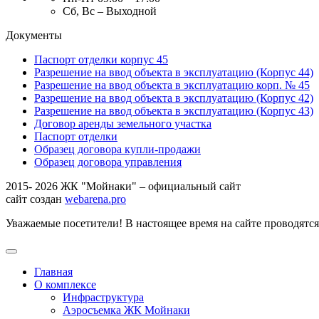
Сб, Вс – Выходной
Документы
Паспорт отделки корпус 45
Разрешение на ввод объекта в эксплуатацию (Корпус 44)
Разрешение на ввод объекта в эксплуатацию корп. № 45
Разрешение на ввод объекта в эксплуатацию (Корпус 42)
Разрешение на ввод объекта в эксплуатацию (Корпус 43)
Договор аренды земельного участка
Паспорт отделки
Образец договора купли-продажи
Образец договора управления
2015- 2026 ЖК "Мойнаки" – официальный сайт
сайт создан
webarena.pro
Уважаемые посетители! В настоящее время на сайте проводятс
Главная
О комплексе
Инфраструктура
Аэросъемка ЖК Мойнаки