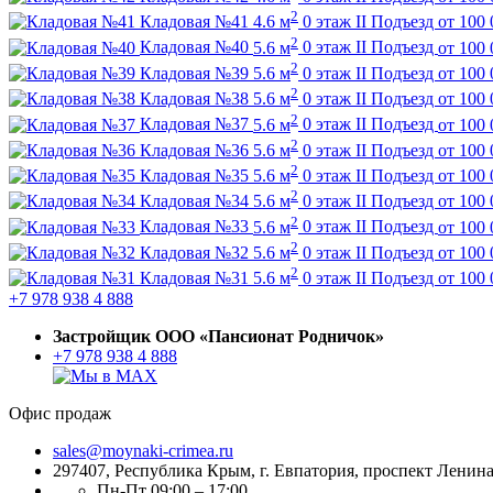
2
Кладовая №41
4.6 м
0 этаж
II Подъезд
от
100 
2
Кладовая №40
5.6 м
0 этаж
II Подъезд
от
100 
2
Кладовая №39
5.6 м
0 этаж
II Подъезд
от
100 
2
Кладовая №38
5.6 м
0 этаж
II Подъезд
от
100 
2
Кладовая №37
5.6 м
0 этаж
II Подъезд
от
100 
2
Кладовая №36
5.6 м
0 этаж
II Подъезд
от
100 
2
Кладовая №35
5.6 м
0 этаж
II Подъезд
от
100 
2
Кладовая №34
5.6 м
0 этаж
II Подъезд
от
100 
2
Кладовая №33
5.6 м
0 этаж
II Подъезд
от
100 
2
Кладовая №32
5.6 м
0 этаж
II Подъезд
от
100 
2
Кладовая №31
5.6 м
0 этаж
II Подъезд
от
100 
+7 978 938 4 888
Застройщик ООО «Пансионат Родничок»
+7 978 938 4 888
Офис продаж
sales@moynaki-crimea.ru
297407, Республика Крым,
г. Евпатория, проспект Ленина,
Пн-Пт 09:00 – 17:00