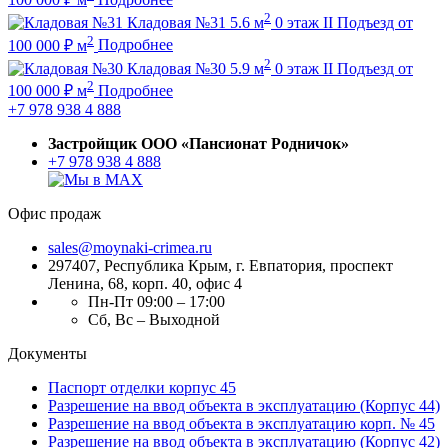
2
Кладовая №31
5.6 м
0 этаж
II Подъезд
от
2
100 000
₽
м
Подробнее
2
Кладовая №30
5.9 м
0 этаж
II Подъезд
от
2
100 000
₽
м
Подробнее
+7 978 938 4 888
Застройщик ООО «Пансионат Родничок»
+7 978 938 4 888
Офис продаж
sales@moynaki-crimea.ru
297407, Республика Крым,
г. Евпатория, проспект
Ленина, 68, корп. 40, офис 4
Пн-Пт 09:00 – 17:00
Сб, Вс – Выходной
Документы
Паспорт отделки корпус 45
Разрешение на ввод объекта в эксплуатацию (Корпус 44)
Разрешение на ввод объекта в эксплуатацию корп. № 45
Разрешение на ввод объекта в эксплуатацию (Корпус 42)