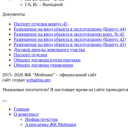
Сб, Вс – Выходной
Документы
Паспорт отделки корпус 45
Разрешение на ввод объекта в эксплуатацию (Корпус 44)
Разрешение на ввод объекта в эксплуатацию корп. № 45
Разрешение на ввод объекта в эксплуатацию (Корпус 42)
Разрешение на ввод объекта в эксплуатацию (Корпус 43)
Договор аренды земельного участка
Паспорт отделки
Образец договора купли-продажи
Образец договора управления
2015- 2026 ЖК "Мойнаки" – официальный сайт
сайт создан
webarena.pro
Уважаемые посетители! В настоящее время на сайте проводятс
Главная
О комплексе
Инфраструктура
Аэросъемка ЖК Мойнаки