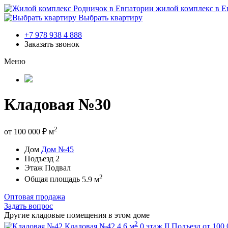
жилой комплекс в Е
Выбрать квартиру
+7 978 938 4 888
Заказать звонок
Меню
Кладовая №30
2
от
100 000
₽
м
Дом
Дом №45
Подъезд
2
Этаж
Подвал
2
Общая площадь
5.9 м
Оптовая продажа
Задать вопрос
Другие кладовые помещения в этом доме
2
Кладовая №42
4.6 м
0 этаж
II Подъезд
от
100 