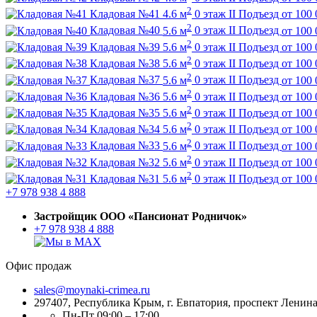
2
Кладовая №41
4.6 м
0 этаж
II Подъезд
от
100 
2
Кладовая №40
5.6 м
0 этаж
II Подъезд
от
100 
2
Кладовая №39
5.6 м
0 этаж
II Подъезд
от
100 
2
Кладовая №38
5.6 м
0 этаж
II Подъезд
от
100 
2
Кладовая №37
5.6 м
0 этаж
II Подъезд
от
100 
2
Кладовая №36
5.6 м
0 этаж
II Подъезд
от
100 
2
Кладовая №35
5.6 м
0 этаж
II Подъезд
от
100 
2
Кладовая №34
5.6 м
0 этаж
II Подъезд
от
100 
2
Кладовая №33
5.6 м
0 этаж
II Подъезд
от
100 
2
Кладовая №32
5.6 м
0 этаж
II Подъезд
от
100 
2
Кладовая №31
5.6 м
0 этаж
II Подъезд
от
100 
+7 978 938 4 888
Застройщик ООО «Пансионат Родничок»
+7 978 938 4 888
Офис продаж
sales@moynaki-crimea.ru
297407, Республика Крым,
г. Евпатория, проспект Ленина,
Пн-Пт 09:00 – 17:00