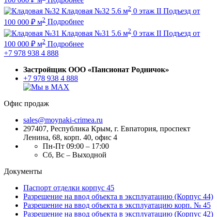
2
Кладовая №32
5.6 м
0 этаж
II Подъезд
от
2
100 000
₽
м
Подробнее
2
Кладовая №31
5.6 м
0 этаж
II Подъезд
от
2
100 000
₽
м
Подробнее
+7 978 938 4 888
Застройщик ООО «Пансионат Родничок»
+7 978 938 4 888
Офис продаж
sales@moynaki-crimea.ru
297407, Республика Крым,
г. Евпатория, проспект
Ленина, 68, корп. 40, офис 4
Пн-Пт 09:00 – 17:00
Сб, Вс – Выходной
Документы
Паспорт отделки корпус 45
Разрешение на ввод объекта в эксплуатацию (Корпус 44)
Разрешение на ввод объекта в эксплуатацию корп. № 45
Разрешение на ввод объекта в эксплуатацию (Корпус 42)