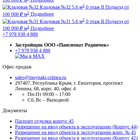
2
Кладовая №32
5.6 м
0 этаж
II Подъезд
от
2
100 000
₽
м
Подробнее
2
Кладовая №31
5.6 м
0 этаж
II Подъезд
от
2
100 000
₽
м
Подробнее
+7 978 938 4 888
Застройщик ООО «Пансионат Родничок»
+7 978 938 4 888
Офис продаж
sales@moynaki-crimea.ru
297407, Республика Крым,
г. Евпатория, проспект
Ленина, 68, корп. 40, офис 4
Пн-Пт 09:00 – 17:00
Сб, Вс – Выходной
Документы
Паспорт отделки корпус 45
Разрешение на ввод объекта в эксплуатацию (Корпус 44)
Разрешение на ввод объекта в эксплуатацию корп. № 45
Разрешение на ввод объекта в эксплуатацию (Корпус 42)