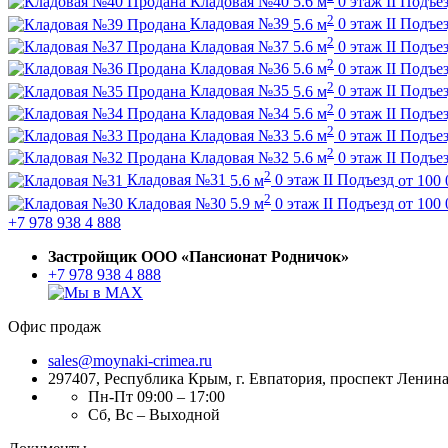
Продана
Кладовая №40
5.6 м
0 этаж
II Подъе
2
Продана
Кладовая №39
5.6 м
0 этаж
II Подъе
2
Продана
Кладовая №37
5.6 м
0 этаж
II Подъе
2
Продана
Кладовая №36
5.6 м
0 этаж
II Подъе
2
Продана
Кладовая №35
5.6 м
0 этаж
II Подъе
2
Продана
Кладовая №34
5.6 м
0 этаж
II Подъе
2
Продана
Кладовая №33
5.6 м
0 этаж
II Подъе
2
Продана
Кладовая №32
5.6 м
0 этаж
II Подъе
2
Кладовая №31
5.6 м
0 этаж
II Подъезд
от
100 
2
Кладовая №30
5.9 м
0 этаж
II Подъезд
от
100 
+7 978 938 4 888
Застройщик ООО «Пансионат Родничок»
+7 978 938 4 888
Офис продаж
sales@moynaki-crimea.ru
297407, Республика Крым,
г. Евпатория, проспект Ленина,
Пн-Пт 09:00 – 17:00
Сб, Вс – Выходной