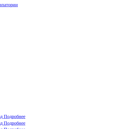
впатории
зд
Подробнее
зд
Подробнее