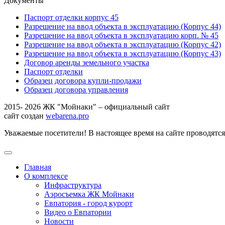
Документы
Паспорт отделки корпус 45
Разрешение на ввод объекта в эксплуатацию (Корпус 44)
Разрешение на ввод объекта в эксплуатацию корп. № 45
Разрешение на ввод объекта в эксплуатацию (Корпус 42)
Разрешение на ввод объекта в эксплуатацию (Корпус 43)
Договор аренды земельного участка
Паспорт отделки
Образец договора купли-продажи
Образец договора управления
2015- 2026 ЖК "Мойнаки" – официальный сайт
сайт создан
webarena.pro
Уважаемые посетители! В настоящее время на сайте проводятс
Главная
О комплексе
Инфраструктура
Аэросъемка ЖК Мойнаки
Евпатория - город курорт
Видео о Евпатории
Новости