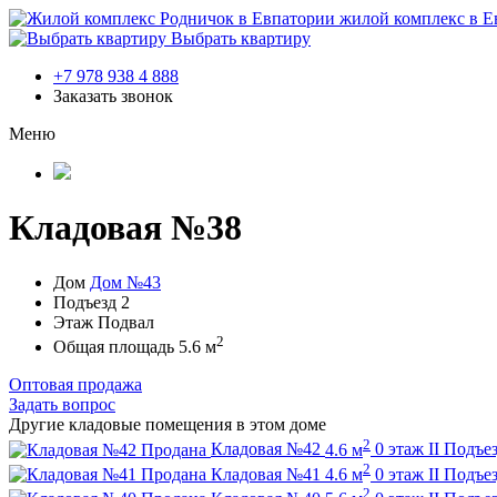
жилой комплекс в Е
Выбрать квартиру
+7 978 938 4 888
Заказать звонок
Меню
Кладовая №38
Дом
Дом №43
Подъезд
2
Этаж
Подвал
2
Общая площадь
5.6 м
Оптовая продажа
Задать вопрос
Другие кладовые помещения в этом доме
2
Продана
Кладовая №42
4.6 м
0 этаж
II Подъе
2
Продана
Кладовая №41
4.6 м
0 этаж
II Подъе
2