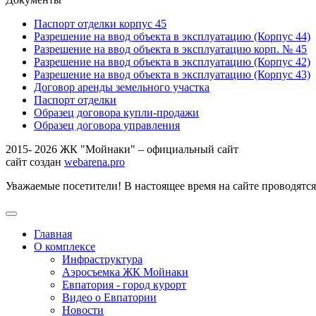
Паспорт отделки корпус 45
Разрешение на ввод объекта в эксплуатацию (Корпус 44)
Разрешение на ввод объекта в эксплуатацию корп. № 45
Разрешение на ввод объекта в эксплуатацию (Корпус 42)
Разрешение на ввод объекта в эксплуатацию (Корпус 43)
Договор аренды земельного участка
Паспорт отделки
Образец договора купли-продажи
Образец договора управления
2015- 2026 ЖК "Мойнаки" – официальный сайт
сайт создан
webarena.pro
Уважаемые посетители! В настоящее время на сайте проводятс
Главная
О комплексе
Инфраструктура
Аэросъемка ЖК Мойнаки
Евпатория - город курорт
Видео о Евпатории
Новости