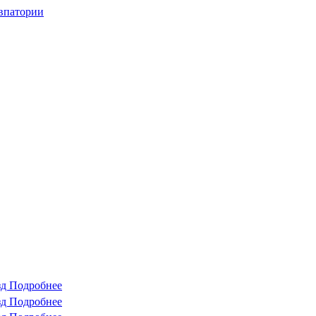
впатории
зд
Подробнее
зд
Подробнее