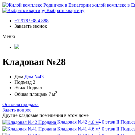
жилой комплекс в Е
Выбрать квартиру
+7 978 938 4 888
Заказать звонок
Меню
Кладовая №28
Дом
Дом №43
Подъезд
2
Этаж
Подвал
2
Общая площадь
7 м
Оптовая продажа
Задать вопрос
Другие кладовые помещения в этом доме
2
Продана
Кладовая №42
4.6 м
0 этаж
II Подъе
2
Продана
Кладовая №41
4.6 м
0 этаж
II Подъе
2