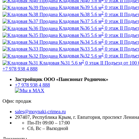
Продана
Кладовая №40
5.6 м
0 этаж
II Подъе
2
Продана
Кладовая №39
5.6 м
0 этаж
II Подъе
2
Продана
Кладовая №38
5.6 м
0 этаж
II Подъе
2
Продана
Кладовая №37
5.6 м
0 этаж
II Подъе
2
Продана
Кладовая №36
5.6 м
0 этаж
II Подъе
2
Продана
Кладовая №35
5.6 м
0 этаж
II Подъе
2
Продана
Кладовая №34
5.6 м
0 этаж
II Подъе
2
Продана
Кладовая №33
5.6 м
0 этаж
II Подъе
2
Продана
Кладовая №32
5.6 м
0 этаж
II Подъе
2
Кладовая №31
5.6 м
0 этаж
II Подъезд
от
100 
+7 978 938 4 888
Застройщик ООО «Пансионат Родничок»
+7 978 938 4 888
Офис продаж
sales@moynaki-crimea.ru
297407, Республика Крым,
г. Евпатория, проспект Ленина,
Пн-Пт 09:00 – 17:00
Сб, Вс – Выходной
Документы